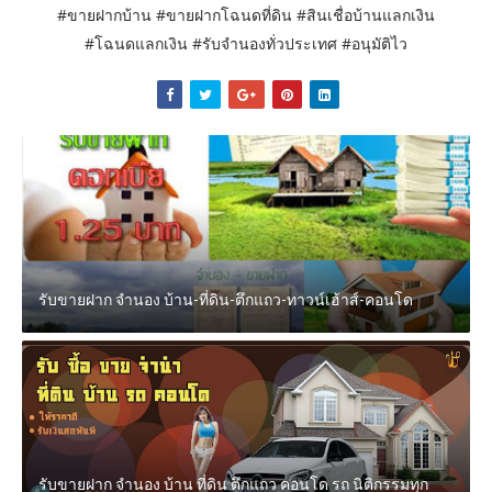
#ขายฝากบ้าน #ขายฝากโฉนดที่ดิน #สินเชื่อบ้านแลกเงิน
#โฉนดแลกเงิน #รับจำนองทั่วประเทศ #อนุมัติไว
รับขายฝาก จำนอง บ้าน-ที่ดิน-ตึกแถว-ทาวน์เฮ้าส์-คอนโด
รับขายฝาก จำนอง บ้าน ที่ดิน ตึกแถว คอนโด รถ นิติกรรมทุก